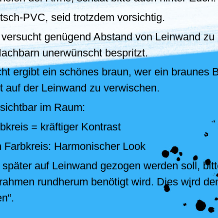
tsch-PVC, seid trotzdem vorsichtig.
versucht genügend Abstand von Leinwand zu 
Nachbarn unerwünscht bespritzt.
ht ergibt ein schönes braun, wer ein braunes B
kt auf der Leinwand zu verwischen.
h sichtbar im Raum:
kreis = kräftiger Kontrast
 Farbkreis: Harmonischer Look
k später auf Leinwand gezogen werden soll, bit
ilrahmen rundherum benötigt wird. Dies wird d
en“.