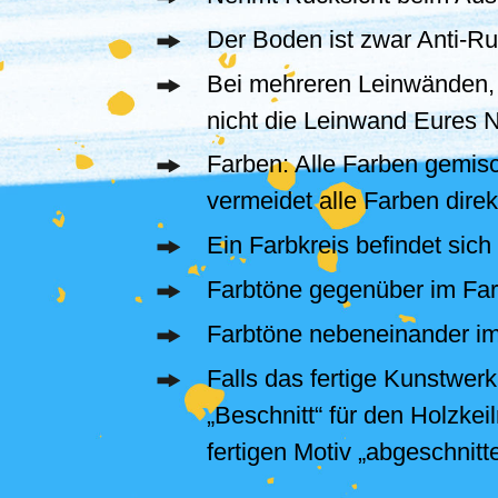
Der Boden ist zwar Anti-Ru
Bei mehreren Leinwänden, 
nicht die Leinwand Eures 
Farben: Alle Farben gemisc
vermeidet alle Farben dire
Ein Farbkreis befindet sic
Farbtöne gegenüber im Farb
Farbtöne nebeneinander im
Falls das fertige Kunstwer
„Beschnitt“ für den Holzke
fertigen Motiv „abgeschnitt