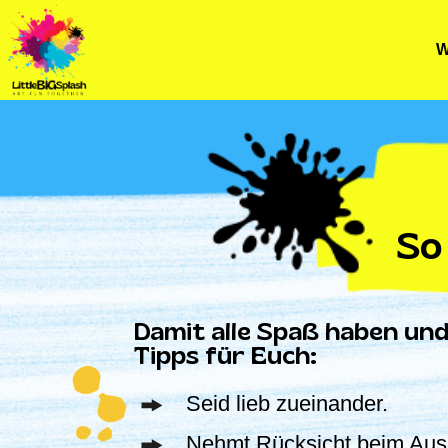
Skip
to
W
content
So
Damit alle Spaß haben und 
Tipps für Euch:
Seid lieb zueinander.
Nehmt Rücksicht beim Aush