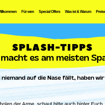
illkommen
Für wen
Special Offers
Was ist & Warum
Preis
SPLASH-TIPPS
 macht es am meisten Spa
niemand auf die Nase fällt, haben wir
olen der Arme, schaut bitte auch hinter Euch.